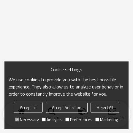
Cookie settings
We use cookies to provide you with the best possible
experience. They also allow us to analyze user behavior in
order to constantly improve the website for you.
Accept all
Accept Selection
Reject All
Inicio
búsqueda
categoría
Enviar consulta
Necessary
Analytics
Preferences
Marketing