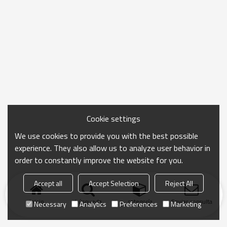
Cookie settings
We use cookies to provide you with the best possible
experience. They also allow us to analyze user behavior in
order to constantly improve the website for you.
Accept all
Accept Selection
Reject All
Inicio
búsqueda
categoría
Enviar consulta
Necessary
Analytics
Preferences
Marketing