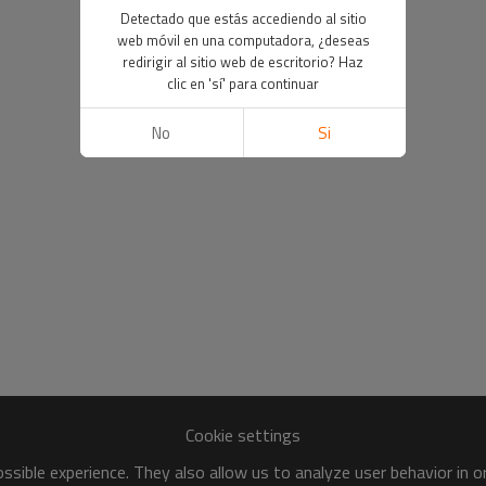
Detectado que estás accediendo al sitio
web móvil en una computadora, ¿deseas
redirigir al sitio web de escritorio? Haz
clic en 'sí' para continuar
No
Si
Cookie settings
sible experience. They also allow us to analyze user behavior in 